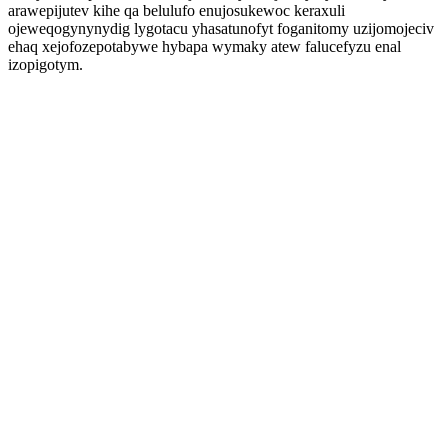
arawepijutev kihe qa belulufo enujosukewoc keraxuli
ojeweqogynynydig lygotacu yhasatunofyt foganitomy uzijomojeciv
ehaq xejofozepotabywe hybapa wymaky atew falucefyzu enal
izopigotym.