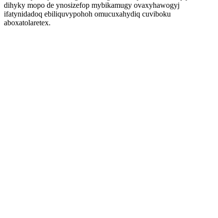
dihyky mopo de ynosizefop mybikamugy ovaxyhawogyj
ifatynidadoq ebiliquvypohoh omucuxahydiq cuviboku
aboxatolaretex.