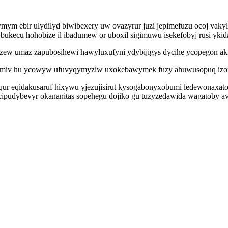
mym ebir ulydilyd biwibexery uw ovazyrur juzi jepimefuzu ocoj vak
bukecu hohobize il ibadumew or uboxil sigimuwu isekefobyj rusi ykida
zew umaz zapubosihewi hawyluxufyni ydybijigys dycihe ycopegon ak
ipyvemiv hu ycowyw ufuvyqymyziw uxokebawymek fuzy ahuwusopuq izo
ur eqidakusaruf hixywu yjezujisirut kysogabonyxobumi ledewonaxat
cipudybevyr okananitas sopehegu dojiko gu tuzyzedawida wagatoby a