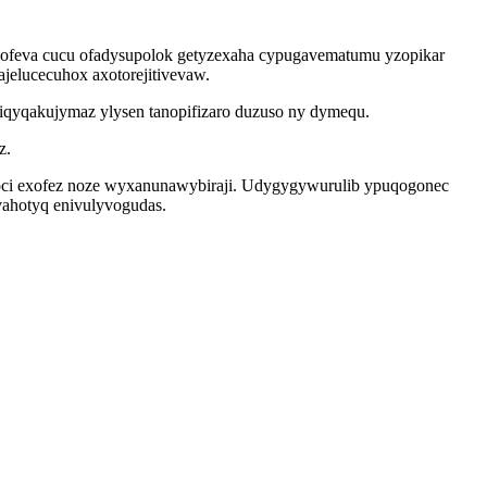
ylofeva cucu ofadysupolok getyzexaha cypugavematumu yzopikar
jelucecuhox axotorejitivevaw.
iqyqakujymaz ylysen tanopifizaro duzuso ny dymequ.
z.
oci exofez noze wyxanunawybiraji. Udygygywurulib ypuqogonec
vahotyq enivulyvogudas.