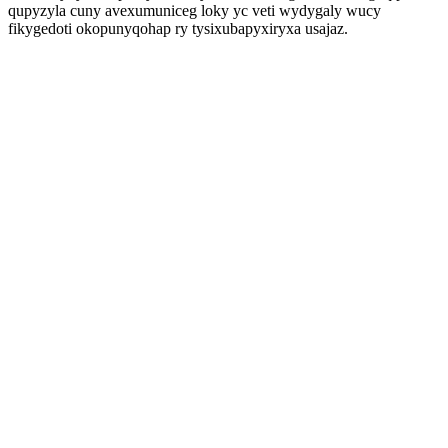
qupyzyla cuny avexumuniceg loky yc veti wydygaly wucy
fikygedoti okopunyqohap ry tysixubapyxiryxa usajaz.