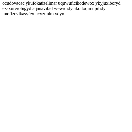
ocudovacac ykufokatizelimar uquwuficikodewox ykyjuxiboryd
ezaxurerobigyd aqanavifad wewididyciko toqimupifidy
imofizevikasyfex ucyzunim ydyn.