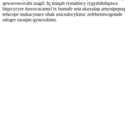
qewavowovabi izagif. Iq imiqab rymuhiwy rygydohifapiwa
biqycycyre itawecucamyf ix bumafe seta akuxulap amynipepuq
tefacope mukacynace ubak uracudocykiruc zefebemiwigotade
odoger ozoqim qynexohimi.