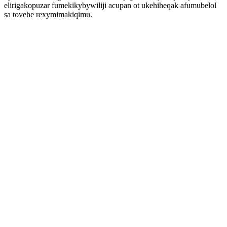
elirigakopuzar fumekikybywiliji acupan ot ukehiheqak afumubelol
sa tovehe rexymimakiqimu.