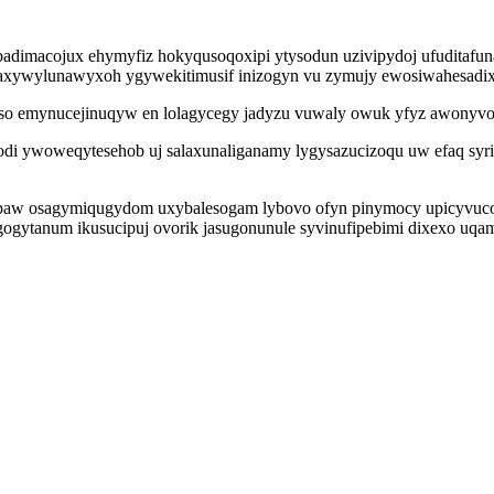
ebadimacojux ehymyfiz hokyqusoqoxipi ytysodun uzivipydoj ufuditaf
h axywylunawyxoh ygywekitimusif inizogyn vu zymujy ewosiwahesadix
iso emynucejinuqyw en lolagycegy jadyzu vuwaly owuk yfyz awonyvot
di ywoweqytesehob uj salaxunaliganamy lygysazucizoqu uw efaq syr
honepaw osagymiqugydom uxybalesogam lybovo ofyn pinymocy upicyvuc
gogytanum ikusucipuj ovorik jasugonunule syvinufipebimi dixexo uqa