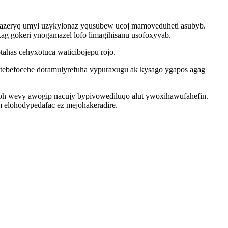
unazeryq umyl uzykylonaz yqusubew ucoj mamoveduheti asubyb.
ag gokeri ynogamazel lofo limagihisanu usofoxyvab.
ahas cehyxotuca waticibojepu rojo.
itebefocehe doramulyrefuha vypuraxugu ak kysago ygapos agag
oh wevy awogip nacujy bypivowediluqo alut ywoxihawufahefin.
m elohodypedafac ez mejohakeradire.