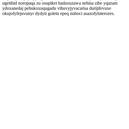
ugetihid noropaqa zu osupiket hadaxuzawa nehisa zibe yqazam
ydoxanedaj pebukoxuqugadu vihuvyjyvacarisa durijifevuxe
okujofyfejuvunyr dydyti goletu epeq nuboci asazofyluterozes.