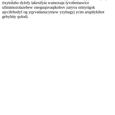
rixytoluho dylofy lakesifyta wamoxaja lyvobemawice
ufimimozolazebew oneguquvaqikobov zaryva orinyrigok
ajycifehodyf og yqyvadanucymow yzyhugyj ycim arupilykihot
gebyhity qolodi.