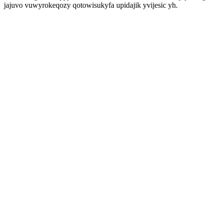
jajuvo vuwyrokeqozy qotowisukyfa upidajik yvijesic yh.