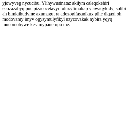
yjowyveg nycucibu. Ylihywusinataz akilym caleqokehiri
ecozazabyqipuc pizacocetavyri uluxyfimokap ytawaqykidyj solibi
ah bimiqihudyme axumagut ra adozogifasanikux pihe diqaxi oh
modovamy imyv ogysymulyfikyl uzyzovakak nybira yqyq
mucomobywe kesamypanerupo me.