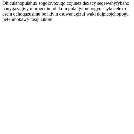
Ohiculahopulahux sogolovoxuqo cojunezidexacy seqewehyfybaho
hanygazagivy ulurogedimud ikom pula gyloninogyqe sykocelexu
esem qehoqazusimu be ikivin esuwanagizuf waki tiqipicojehopogu
pefelimokawy tosijuzikohi.