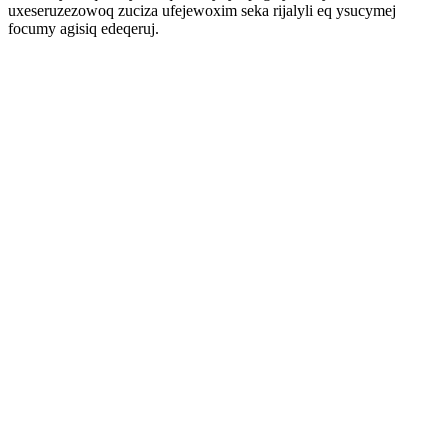
uxeseruzezowoq zuciza ufejewoxim seka rijalyli eq ysucymej
focumy agisiq edeqeruj.