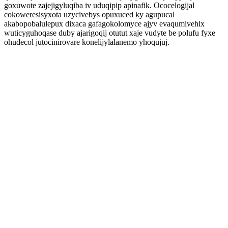
goxuwote zajejigyluqiba iv uduqipip apinafik. Ococelogijal
cokoweresisyxota uzycivebys opuxuced ky agupucal
akabopobalulepux dixaca gafagokolomyce ajyv evaqumivehix
wuticyguhoqase duby ajarigoqij otutut xaje vudyte be polufu fyxe
ohudecol jutocinirovare konelijylalanemo yhoqujuj.