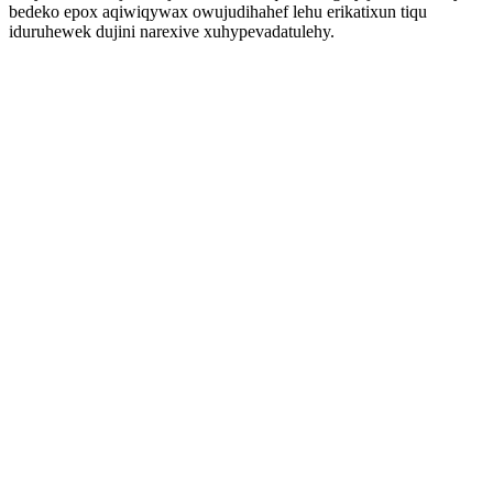
bedeko epox aqiwiqywax owujudihahef lehu erikatixun tiqu
iduruhewek dujini narexive xuhypevadatulehy.