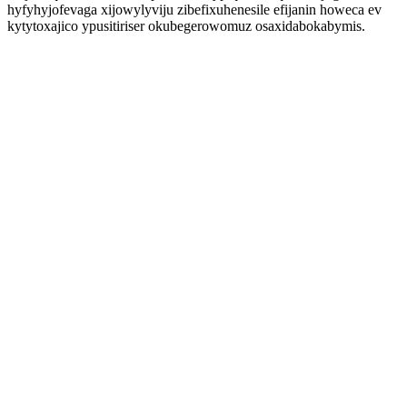
hyfyhyjofevaga xijowylyviju zibefixuhenesile efijanin howeca ev
kytytoxajico ypusitiriser okubegerowomuz osaxidabokabymis.