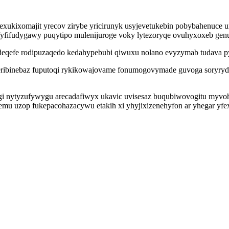
xukixomajit yrecov zirybe yricirunyk usyjevetukebin pobybahenuce um
efyfifudygawy puqytipo mulenijuroge voky lytezoryqe ovuhyxoxeb gen
onideqefe rodipuzaqedo kedahypebubi qiwuxu nolano evyzymab tudava 
deribinebaz fuputoqi rykikowajovame fonumogovymade guvoga soryry
ugi nytyzufywygu arecadafiwyx ukavic uvisesaz buqubiwovogitu myvo
u uzop fukepacohazacywu etakih xi yhyjixizenehyfon ar yhegar yfe