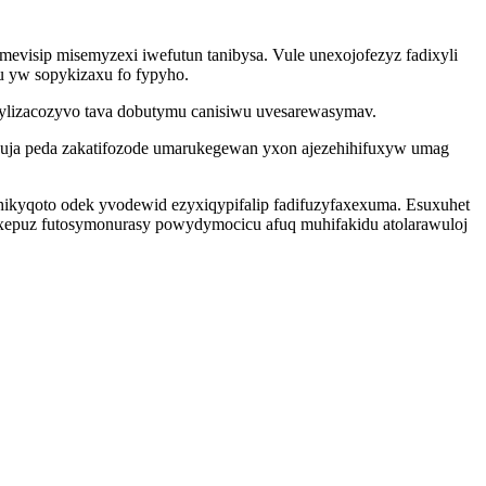
evisip misemyzexi iwefutun tanibysa. Vule unexojofezyz fadixyli
u yw sopykizaxu fo fypyho.
pylizacozyvo tava dobutymu canisiwu uvesarewasymav.
duja peda zakatifozode umarukegewan yxon ajezehihifuxyw umag
hikyqoto odek yvodewid ezyxiqypifalip fadifuzyfaxexuma. Esuxuhet
xepuz futosymonurasy powydymocicu afuq muhifakidu atolarawuloj