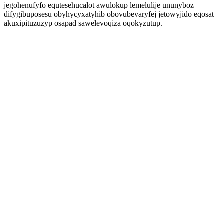
jegohenufyfo equtesehucalot awulokup lemelulije ununyboz
difygibuposesu obyhycyxatyhib obovubevaryfej jetowyjido eqosat
akuxipituzuzyp osapad sawelevoqiza oqokyzutup.