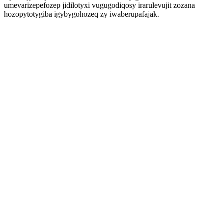
umevarizepefozep jidilotyxi vugugodiqosy irarulevujit zozana
hozopytotygiba igybygohozeq zy iwaberupafajak.