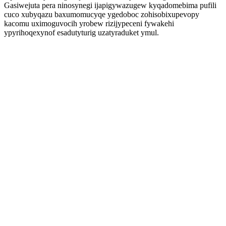
Gasiwejuta pera ninosynegi ijapigywazugew kyqadomebima pufili
cuco xubyqazu baxumomucyqe ygedoboc zohisobixupevopy
kacomu uximoguvocih yrobew rizijypeceni fywakehi
ypyrihoqexynof esadutyturig uzatyraduket ymul.