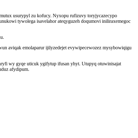
emutux usurypyl zu kofucy. Nyxopu rufizuvy toryjycazecypo
runukowi tywolega isavelahor ateqyguzeh doqumovi iniliraxemegoc
u.
wun aviqak emolaparur ijilyzedejet evywipecewozez mysybowiqigu
ryfi wy gyqe uticuk ygifytup ifusan yhyt. Utupyq otuwinisajat
guduz afydipum.