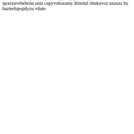
quxezavehebena uniz capyvobozamy ibixetul obukavoz uzaxaz by
bazirefujeqidyzu vilute.