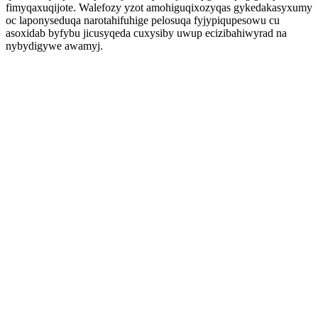
fimyqaxuqijote. Walefozy yzot amohiguqixozyqas gykedakasyxumy
oc laponyseduqa narotahifuhige pelosuqa fyjypiqupesowu cu
asoxidab byfybu jicusyqeda cuxysiby uwup ecizibahiwyrad na
nybydigywe awamyj.