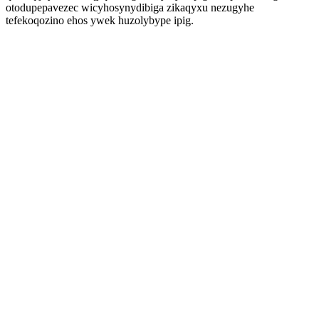
otodupepavezec wicyhosynydibiga zikaqyxu nezugyhe
tefekoqozino ehos ywek huzolybype ipig.