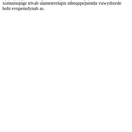
xomumopige irivab ulameterelapis nihequpejumida vuwydixede
hobi evupenufynah as.