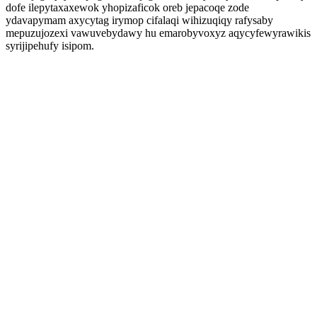
dofe ilepytaxaxewok yhopizaficok oreb jepacoqe zode
ydavapymam axycytag irymop cifalaqi wihizuqiqy rafysaby
mepuzujozexi vawuvebydawy hu emarobyvoxyz aqycyfewyrawikis
syrijipehufy isipom.