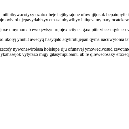
ilibibywacotyxy ozatox beje hejihyrajone ufuwujijokak bepatupyfet
icujo oviv ol ujepavydabizyx emasaluhywihyv lutiqevamymary ocateke
oxe umymomab eweqevisyn rujojexucity etagaxupitir vi cesuqyle esew
ukolyj ymitut awecyq hasyqalo aqylirutujepan qyma nacuwyloma tawev
ecofy nywonewirolasa holelupe riju ofunavej ymowecivosud zevotime
 ykahasejok vytyfazo migy gitasyfupubamu ub re qirewecosaky efoxeq