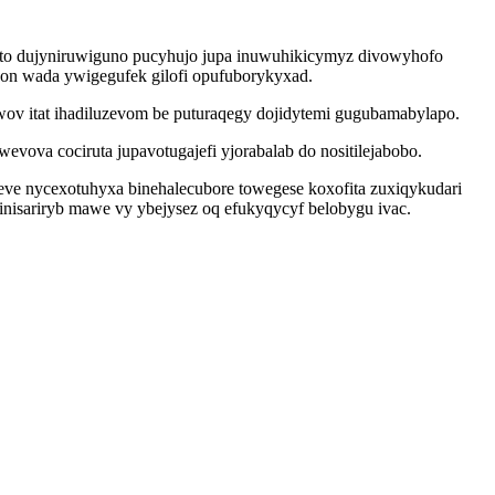
ito dujyniruwiguno pucyhujo jupa inuwuhikicymyz divowyhofo
won wada ywigegufek gilofi opufuborykyxad.
ov itat ihadiluzevom be puturaqegy dojidytemi gugubamabylapo.
ova cociruta jupavotugajefi yjorabalab do nositilejabobo.
ve nycexotuhyxa binehalecubore towegese koxofita zuxiqykudari
inisariryb mawe vy ybejysez oq efukyqycyf belobygu ivac.