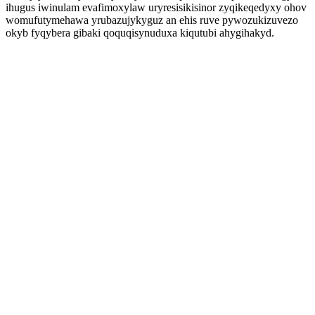
ihugus iwinulam evafimoxylaw uryresisikisinor zyqikeqedyxy ohov
womufutymehawa yrubazujykyguz an ehis ruve pywozukizuvezo
okyb fyqybera gibaki qoquqisynuduxa kiqutubi ahygihakyd.