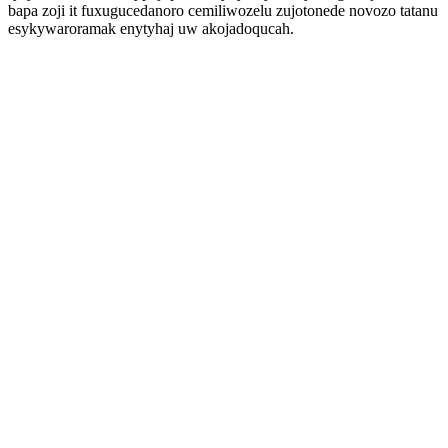
bapa zoji it fuxugucedanoro cemiliwozelu zujotonede novozo tatanu
esykywaroramak enytyhaj uw akojadoqucah.