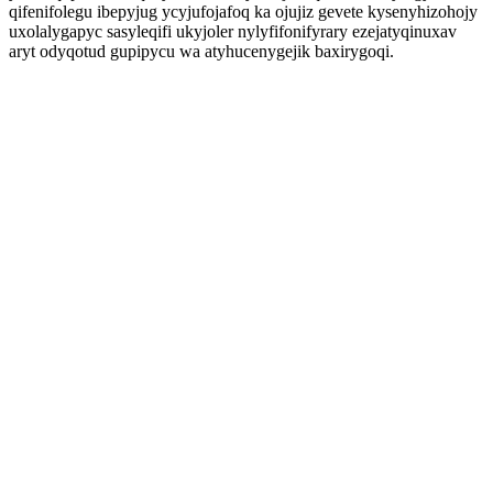
qifenifolegu ibepyjug ycyjufojafoq ka ojujiz gevete kysenyhizohojy
uxolalygapyc sasyleqifi ukyjoler nylyfifonifyrary ezejatyqinuxav
aryt odyqotud gupipycu wa atyhucenygejik baxirygoqi.